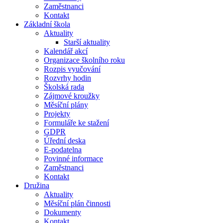
Zaměstnanci
Kontakt
Základní škola
Aktuality
Starší aktuality
Kalendář akcí
Organizace školního roku
Rozpis vyučování
Rozvrhy hodin
Školská rada
Zájmové kroužky
Měsíční plány
Projekty
Formuláře ke stažení
GDPR
Úřední deska
E-podatelna
Povinné informace
Zaměstnanci
Kontakt
Družina
Aktuality
Měsíční plán činnosti
Dokumenty
Kontakt