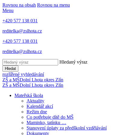
Rovnou na obsah
Rovnou na menu
Menu
+420 577 138 031
reditelka@zslhota.cz
+420 577 138 031
reditelka@zslhota.cz
Hledaný výraz
Hledat
rozšířené vyhledávání
ZŠ a MŠ
Dolní Lhota
okres Zlín
ZŠ a MŠ
Dolní Lhota
okres Zlín
Mateřská škola
Aktuality
Kalendář akcí
Režim dne
Co potřebuje dítě do MŠ
Maminko, tatínku …
Stanovení úplaty za předškolní vzdělávání
Dokumenty