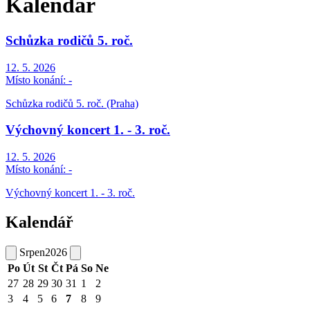
Kalendář
Schůzka rodičů 5. roč.
12. 5. 2026
Místo konání:
-
Schůzka rodičů 5. roč. (Praha)
Výchovný koncert 1. - 3. roč.
12. 5. 2026
Místo konání:
-
Výchovný koncert 1. - 3. roč.
Kalendář
Srpen
2026
Po
Út
St
Čt
Pá
So
Ne
27
28
29
30
31
1
2
3
4
5
6
7
8
9