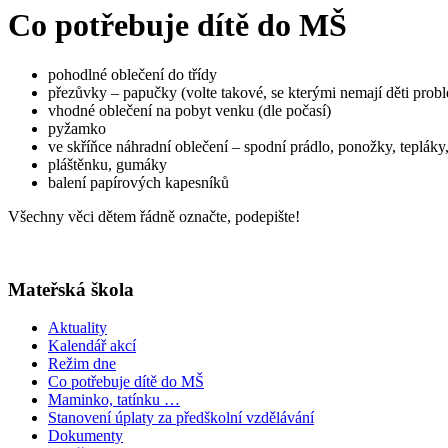
Co potřebuje dítě do MŠ
pohodlné oblečení do třídy
přezůvky – papučky (volte takové, se kterými nemají děti pro
vhodné oblečení na pobyt venku (dle počasí)
pyžamko
ve skříňce náhradní oblečení – spodní prádlo, ponožky, tepláky,
pláštěnku, gumáky
balení papírových kapesníků
Všechny věci dětem řádně označte, podepište!
Mateřská škola
Aktuality
Kalendář akcí
Režim dne
Co potřebuje dítě do MŠ
Maminko, tatínku …
Stanovení úplaty za předškolní vzdělávání
Dokumenty