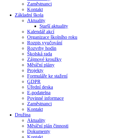
Zaměstnanci
Kontakt
Základní škola
Aktuality
Starší aktuality
Kalendář akcí
Organizace školního roku
Rozpis vyučování
Rozvrhy hodin
Školská rada
Zájmové kroužky
Měsíční plány
Projekty
Formuláře ke stažení
GDPR
Úřední deska
E-podatelna
Povinné informace
Zaměstnanci
Kontakt
Družina
Aktuality
Měsíční plán činnosti
Dokumenty
Kontakt