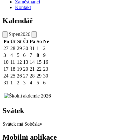
Zaměstnanci
Kontakt
Kalendář
Srpen
2026
Po
Út
St
Čt
Pá
So
Ne
27
28
29
30
31
1
2
3
4
5
6
7
8
9
10
11
12
13
14
15
16
17
18
19
20
21
22
23
24
25
26
27
28
29
30
31
1
2
3
4
5
6
Svátek
Svátek má
Soběslav
Mobilní aplikace