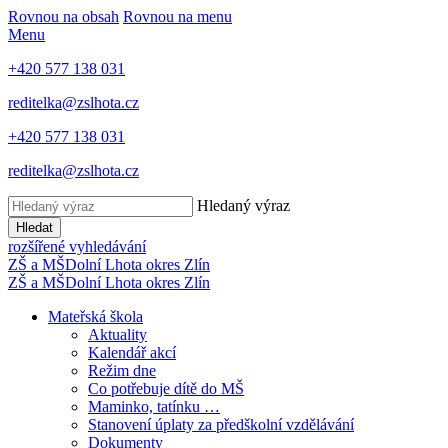
Rovnou na obsah
Rovnou na menu
Menu
+420 577 138 031
reditelka@zslhota.cz
+420 577 138 031
reditelka@zslhota.cz
Hledaný výraz
Hledat
rozšířené vyhledávání
ZŠ a MŠ
Dolní Lhota
okres Zlín
ZŠ a MŠ
Dolní Lhota
okres Zlín
Mateřská škola
Aktuality
Kalendář akcí
Režim dne
Co potřebuje dítě do MŠ
Maminko, tatínku …
Stanovení úplaty za předškolní vzdělávání
Dokumenty