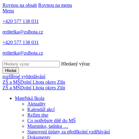
Rovnou na obsah
Rovnou na menu
Menu
+420 577 138 031
reditelka@zslhota.cz
+420 577 138 031
reditelka@zslhota.cz
Hledaný výraz
Hledat
rozšířené vyhledávání
ZŠ a MŠ
Dolní Lhota
okres Zlín
ZŠ a MŠ
Dolní Lhota
okres Zlín
Mateřská škola
Aktuality
Kalendář akcí
Režim dne
Co potřebuje dítě do MŠ
Maminko, tatínku …
Stanovení úplaty za předškolní vzdělávání
Dokumenty