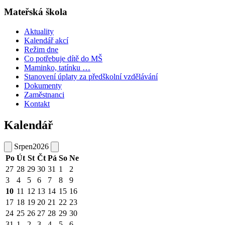
Mateřská škola
Aktuality
Kalendář akcí
Režim dne
Co potřebuje dítě do MŠ
Maminko, tatínku …
Stanovení úplaty za předškolní vzdělávání
Dokumenty
Zaměstnanci
Kontakt
Kalendář
Srpen
2026
Po
Út
St
Čt
Pá
So
Ne
27
28
29
30
31
1
2
3
4
5
6
7
8
9
10
11
12
13
14
15
16
17
18
19
20
21
22
23
24
25
26
27
28
29
30
31
1
2
3
4
5
6