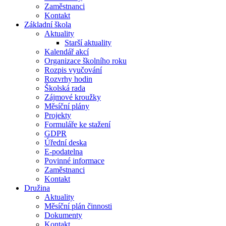
Zaměstnanci
Kontakt
Základní škola
Aktuality
Starší aktuality
Kalendář akcí
Organizace školního roku
Rozpis vyučování
Rozvrhy hodin
Školská rada
Zájmové kroužky
Měsíční plány
Projekty
Formuláře ke stažení
GDPR
Úřední deska
E-podatelna
Povinné informace
Zaměstnanci
Kontakt
Družina
Aktuality
Měsíční plán činnosti
Dokumenty
Kontakt