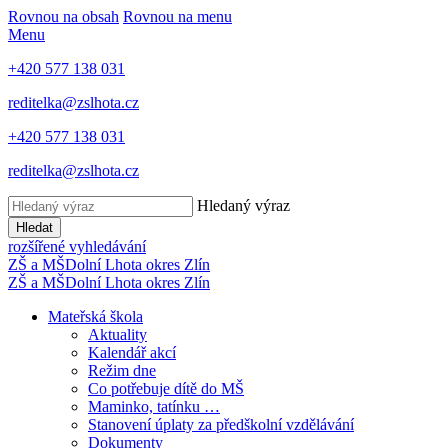
Rovnou na obsah
Rovnou na menu
Menu
+420 577 138 031
reditelka@zslhota.cz
+420 577 138 031
reditelka@zslhota.cz
Hledaný výraz
Hledat
rozšířené vyhledávání
ZŠ a MŠ
Dolní Lhota
okres Zlín
ZŠ a MŠ
Dolní Lhota
okres Zlín
Mateřská škola
Aktuality
Kalendář akcí
Režim dne
Co potřebuje dítě do MŠ
Maminko, tatínku …
Stanovení úplaty za předškolní vzdělávání
Dokumenty