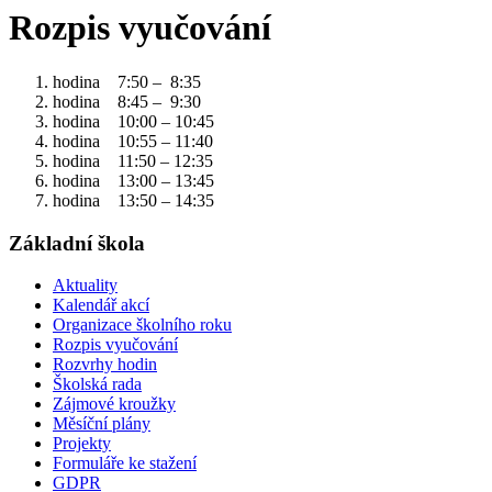
Rozpis vyučování
hodina 7:50 – 8:35
hodina 8:45 – 9:30
hodina 10:00 – 10:45
hodina 10:55 – 11:40
hodina 11:50 – 12:35
hodina 13:00 – 13:45
hodina 13:50 – 14:35
Základní škola
Aktuality
Kalendář akcí
Organizace školního roku
Rozpis vyučování
Rozvrhy hodin
Školská rada
Zájmové kroužky
Měsíční plány
Projekty
Formuláře ke stažení
GDPR