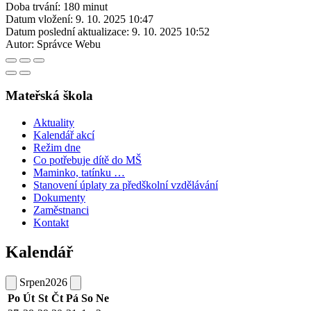
Doba trvání: 180 minut
Datum vložení:
9. 10. 2025 10:47
Datum poslední aktualizace:
9. 10. 2025 10:52
Autor:
Správce Webu
Mateřská škola
Aktuality
Kalendář akcí
Režim dne
Co potřebuje dítě do MŠ
Maminko, tatínku …
Stanovení úplaty za předškolní vzdělávání
Dokumenty
Zaměstnanci
Kontakt
Kalendář
Srpen
2026
Po
Út
St
Čt
Pá
So
Ne