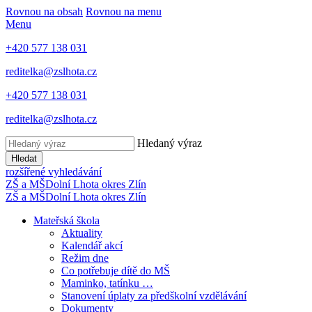
Rovnou na obsah
Rovnou na menu
Menu
+420 577 138 031
reditelka@zslhota.cz
+420 577 138 031
reditelka@zslhota.cz
Hledaný výraz
Hledat
rozšířené vyhledávání
ZŠ a MŠ
Dolní Lhota
okres Zlín
ZŠ a MŠ
Dolní Lhota
okres Zlín
Mateřská škola
Aktuality
Kalendář akcí
Režim dne
Co potřebuje dítě do MŠ
Maminko, tatínku …
Stanovení úplaty za předškolní vzdělávání
Dokumenty