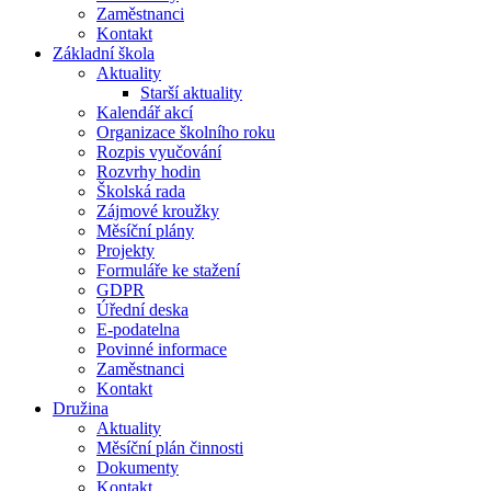
Zaměstnanci
Kontakt
Základní škola
Aktuality
Starší aktuality
Kalendář akcí
Organizace školního roku
Rozpis vyučování
Rozvrhy hodin
Školská rada
Zájmové kroužky
Měsíční plány
Projekty
Formuláře ke stažení
GDPR
Úřední deska
E-podatelna
Povinné informace
Zaměstnanci
Kontakt
Družina
Aktuality
Měsíční plán činnosti
Dokumenty
Kontakt