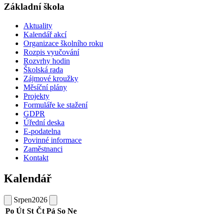
Základní škola
Aktuality
Kalendář akcí
Organizace školního roku
Rozpis vyučování
Rozvrhy hodin
Školská rada
Zájmové kroužky
Měsíční plány
Projekty
Formuláře ke stažení
GDPR
Úřední deska
E-podatelna
Povinné informace
Zaměstnanci
Kontakt
Kalendář
Srpen
2026
Po
Út
St
Čt
Pá
So
Ne