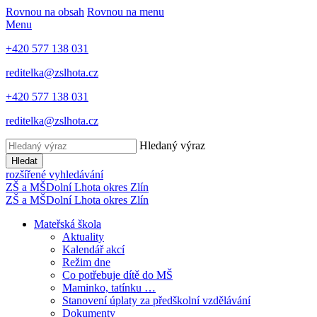
Rovnou na obsah
Rovnou na menu
Menu
+420 577 138 031
reditelka@zslhota.cz
+420 577 138 031
reditelka@zslhota.cz
Hledaný výraz
Hledat
rozšířené vyhledávání
ZŠ a MŠ
Dolní Lhota
okres Zlín
ZŠ a MŠ
Dolní Lhota
okres Zlín
Mateřská škola
Aktuality
Kalendář akcí
Režim dne
Co potřebuje dítě do MŠ
Maminko, tatínku …
Stanovení úplaty za předškolní vzdělávání
Dokumenty