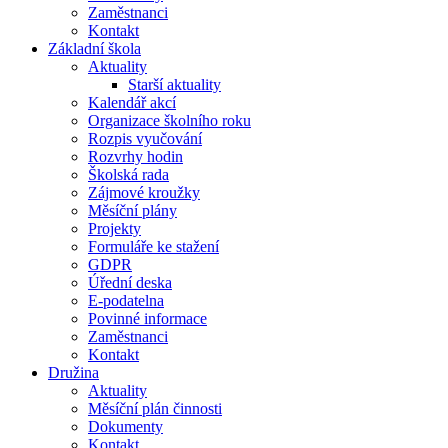
Zaměstnanci
Kontakt
Základní škola
Aktuality
Starší aktuality
Kalendář akcí
Organizace školního roku
Rozpis vyučování
Rozvrhy hodin
Školská rada
Zájmové kroužky
Měsíční plány
Projekty
Formuláře ke stažení
GDPR
Úřední deska
E-podatelna
Povinné informace
Zaměstnanci
Kontakt
Družina
Aktuality
Měsíční plán činnosti
Dokumenty
Kontakt