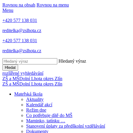
Rovnou na obsah
Rovnou na menu
Menu
+420 577 138 031
reditelka@zslhota.cz
+420 577 138 031
reditelka@zslhota.cz
Hledaný výraz
Hledat
rozšířené vyhledávání
ZŠ a MŠ
Dolní Lhota
okres Zlín
ZŠ a MŠ
Dolní Lhota
okres Zlín
Mateřská škola
Aktuality
Kalendář akcí
Režim dne
Co potřebuje dítě do MŠ
Maminko, tatínku …
Stanovení úplaty za předškolní vzdělávání
Dokumenty