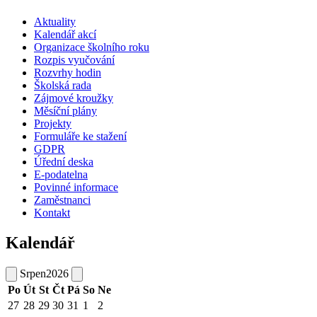
Aktuality
Kalendář akcí
Organizace školního roku
Rozpis vyučování
Rozvrhy hodin
Školská rada
Zájmové kroužky
Měsíční plány
Projekty
Formuláře ke stažení
GDPR
Úřední deska
E-podatelna
Povinné informace
Zaměstnanci
Kontakt
Kalendář
Srpen
2026
Po
Út
St
Čt
Pá
So
Ne
27
28
29
30
31
1
2