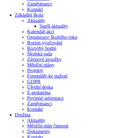
Zaměstnanci
Kontakt
Základní škola
Aktuality
Starší aktuality
Kalendář akcí
Organizace školního roku
Rozpis vyučování
Rozvrhy hodin
Školská rada
Zájmové kroužky
Měsíční plány
Projekty
Formuláře ke stažení
GDPR
Úřední deska
E-podatelna
Povinné informace
Zaměstnanci
Kontakt
Družina
Aktuality
Měsíční plán činnosti
Dokumenty
Kontakt